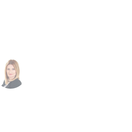
IMAL
doveli
ti
u te se