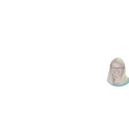
imp
osnov
S
nepred