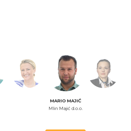
lementirano i u ostale kompanije B
interneta.
u naših zahtjeva predložili rješenje i 
vaki novi put je trnovit, i uvijek će bi
group.
viđenih situacija ali uz pravu podršk
nas do željenog cilja.
situacije lakše prevladaju.
MARIO MAJIĆ
Mlin Majić d.o.o.